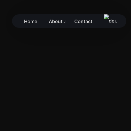
Home
About
Contact
UEN, TECHNO UND DIE KUNST, DICH SELBST ZU BEWAHREN
Sound of Techno