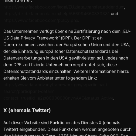
finden Sie hier:
https://www.facebook.com/legal/EU_data_transfer_addendum
,
https://de-de.facebook.com/help/566994660333381
und
https://www.facebook.com/policy.php
.
Das Unternehmen verfügt über eine Zertifizierung nach dem „EU-
US Data Privacy Framework“ (DPF). Der DPF ist ein
Übereinkommen zwischen der Europäischen Union und den USA,
der die Einhaltung europäischer Datenschutzstandards bei
Datenverarbeitungen in den USA gewährleisten soll. Jedes nach
dem DPF zertifizierte Unternehmen verpflichtet sich, diese
Datenschutzstandards einzuhalten. Weitere Informationen hierzu
erhalten Sie vom Anbieter unter folgendem Link:
https://www.dataprivacyframework.gov/s/participant-
search/participant-detail?
contact=true&id=a2zt0000000GnywAAC&status=Active
.
X (ehemals Twitter)
Auf dieser Website sind Funktionen des Dienstes X (ehemals
Twitter) eingebunden. Diese Funktionen werden angeboten durch
den Mutterkonzern X Corp., 1355 Market Street, Suite 900, San