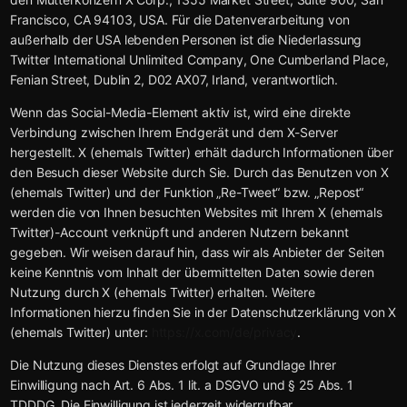
Francisco, CA 94103, USA. Für die Datenverarbeitung von
außerhalb der USA lebenden Personen ist die Niederlassung
Twitter International Unlimited Company, One Cumberland Place,
Fenian Street, Dublin 2, D02 AX07, Irland, verantwortlich.
Wenn das Social-Media-Element aktiv ist, wird eine direkte
Verbindung zwischen Ihrem Endgerät und dem X-Server
hergestellt. X (ehemals Twitter) erhält dadurch Informationen über
den Besuch dieser Website durch Sie. Durch das Benutzen von X
(ehemals Twitter) und der Funktion „Re-Tweet“ bzw. „Repost“
werden die von Ihnen besuchten Websites mit Ihrem X (ehemals
Twitter)-Account verknüpft und anderen Nutzern bekannt
gegeben. Wir weisen darauf hin, dass wir als Anbieter der Seiten
keine Kenntnis vom Inhalt der übermittelten Daten sowie deren
Nutzung durch X (ehemals Twitter) erhalten. Weitere
Informationen hierzu finden Sie in der Datenschutzerklärung von X
(ehemals Twitter) unter:
https://x.com/de/privacy
.
Die Nutzung dieses Dienstes erfolgt auf Grundlage Ihrer
Einwilligung nach Art. 6 Abs. 1 lit. a DSGVO und § 25 Abs. 1
TDDDG. Die Einwilligung ist jederzeit widerrufbar.